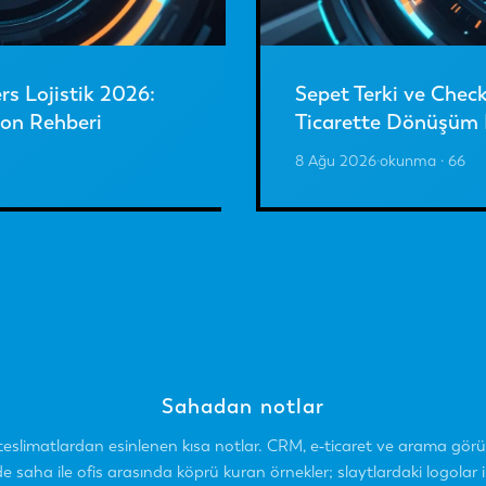
rs Lojistik 2026:
Sepet Terki ve Chec
on Rehberi
Ticarette Dönüşüm 
8 Ağu 2026
·
okunma · 66
Sahadan notlar
teslimatlardan esinlenen kısa notlar. CRM, e‑ticaret ve arama gör
de saha ile ofis arasında köprü kuran örnekler; slaytlardaki logolar il