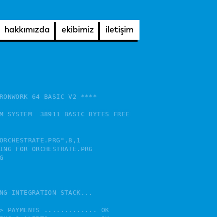
hakkımızda
ekibimiz
iletişim
RONWORK 64 BASIC V2 ****

M SYSTEM  38911 BASIC BYTES FREE

ORCHESTRATE.PRG",8,1

ING FOR ORCHESTRATE.PRG



NG INTEGRATION STACK...

> PAYMENTS ............. OK
