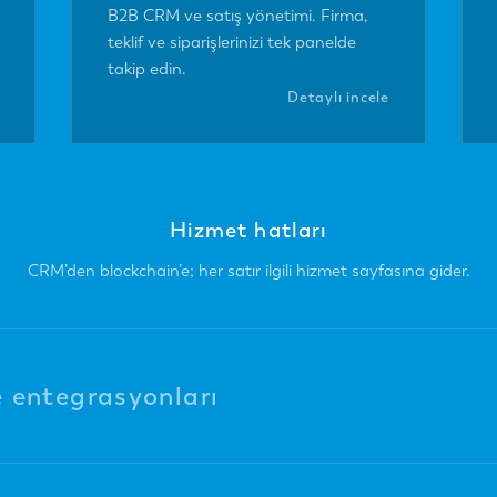
B2B CRM ve satış yönetimi. Firma,
teklif ve siparişlerinizi tek panelde
takip edin.
Detaylı incele
Hizmet hatları
CRM’den blockchain’e; her satır ilgili hizmet sayfasına gider.
 entegrasyonları