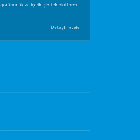
görünürlük ve içerik için tek platform.
Detaylı incele