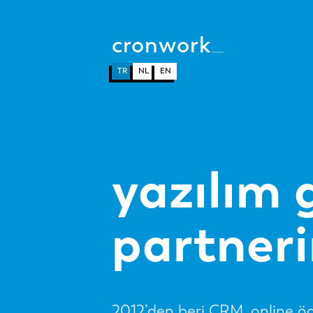
cronwork
_
TR
NL
EN
yazılım 
partneri
2012’den beri CRM, online öd