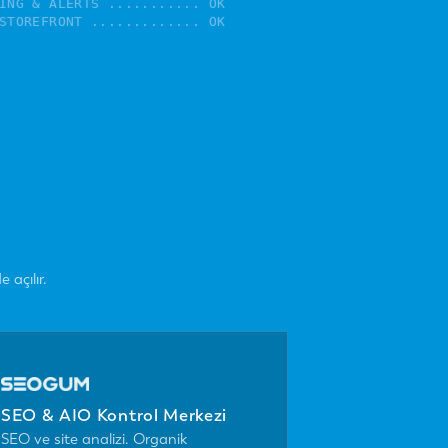
ING & ALERTS ........... OK

STOREFRONT ............. OK

 API ..........
▌
açılır.
SEO & AIO Kontrol Merkezi
SEO ve site analizi. Organik