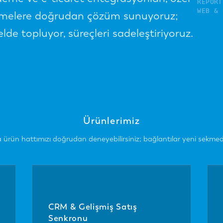
REPORT
WEB & 
letmelere doğrudan çözüm sunuyoruz;
EDGE &
de topluyor, süreçleri sadeleştiriyoruz.
Ürünlerimiz
 ürün hattımızı doğrudan deneyebilirsiniz; bağlantılar yeni sekmede 
CRM & Gelişmiş Satış
Senkronu