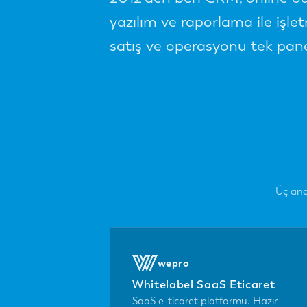
yazılım ve raporlama ile iş
satış ve operasyonu tek panel
Üç ana
wepro
Whitelabel SaaS Eticaret
SaaS e-ticaret platformu. Hazır