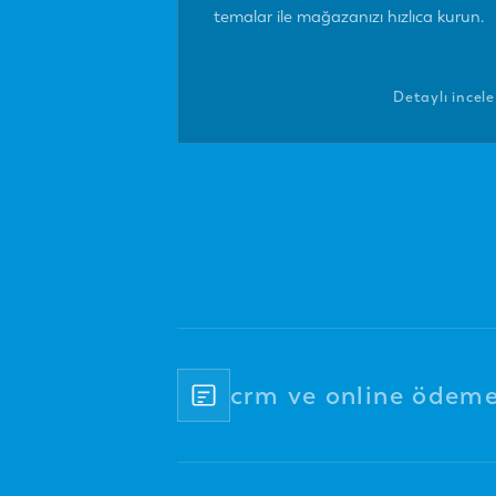
temalar ile mağazanızı hızlıca kurun.
Detaylı incele
crm ve online ödeme