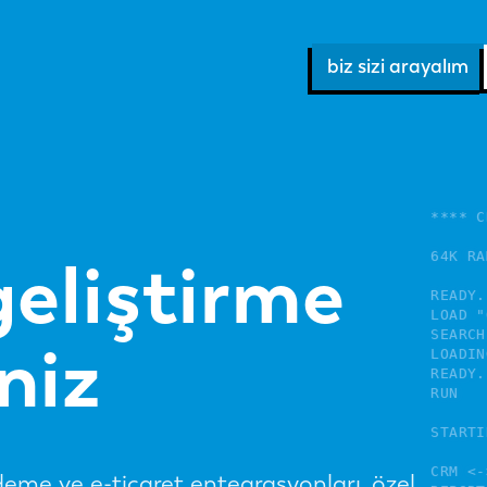
biz sizi arayalım
**** C
64K RA
geliştirme
READY.

LOAD "
SEARCH
niz
LOADING
READY.

RUN

STARTI
CRM <-
eme ve e-ticaret entegrasyonları, özel